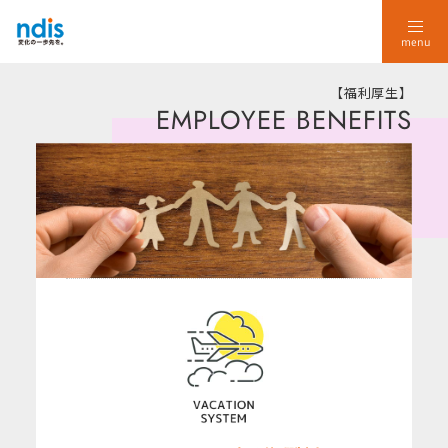
menu
【福利厚生】
EMPLOYEE BENEFITS
 Training
人材育成・新人研修
loyee Benefits
福利厚生
kplace Environment
働く環境
iness
事業
e Value
理念