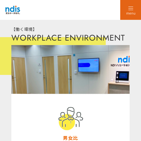
menu
【働く環境】
WORKPLACE ENVIRONMENT
 Training
人材育成・新人研修
loyee Benefits
福利厚生
kplace Environment
働く環境
iness
事業
e Value
理念
男女比