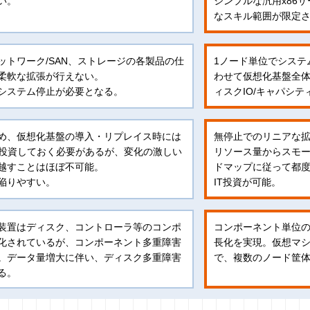
い。
シンプルな汎用x86
なスキル範囲が限定
ットワーク/SAN、ストレージの各製品の仕
1ノード単位でシステ
柔軟な拡張が行えない。
わせて仮想化基盤全体
システム停止が必要となる。
ィスクIO/キャパシ
め、仮想化基盤の導入・リプレイス時には
無停止でのリニアな拡
IT投資しておく必要があるが、変化の激しい
リソース量からスモー
越すことはほぼ不可能。
ドマップに従って都
陥りやすい。
IT投資が可能。
装置はディスク、コントローラ等のコンポ
コンポーネント単位
化されているが、コンポーネント多重障害
長化を実現。仮想マ
。データ量増大に伴い、ディスク多重障害
で、複数のノード筐
る。