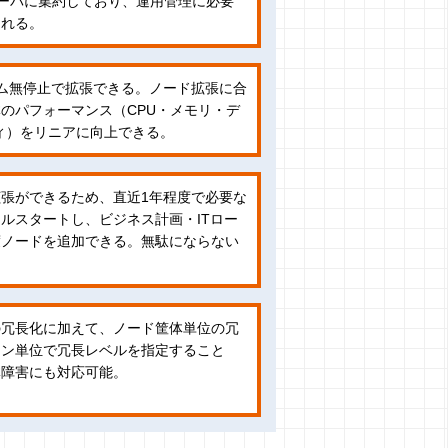
サーバに集約しており、運用管理に必要
される。
ム無停止で拡張できる。ノード拡張に合
のパフォーマンス（CPU・メモリ・デ
ティ）をリニアに向上できる。
張ができるため、直近1年程度で必要な
ルスタートし、ビジネス計画・ITロー
度ノードを追加できる。無駄にならない
の冗長化に加えて、ノード筐体単位の冗
シン単位で冗長レベルを指定すること
体障害にも対応可能。