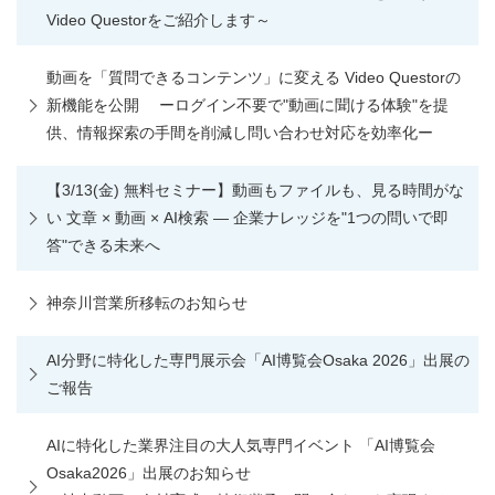
Video Questorをご紹介します～
動画を「質問できるコンテンツ」に変える Video Questorの
新機能を公開 ーログイン不要で"動画に聞ける体験"を提
供、情報探索の手間を削減し問い合わせ対応を効率化ー
【3/13(金) 無料セミナー】動画もファイルも、見る時間がな
い 文章 × 動画 × AI検索 ― 企業ナレッジを"1つの問いで即
答"できる未来へ
神奈川営業所移転のお知らせ
AI分野に特化した専門展示会「AI博覧会Osaka 2026」出展の
ご報告
AIに特化した業界注目の大人気専門イベント 「AI博覧会
Osaka2026」出展のお知らせ