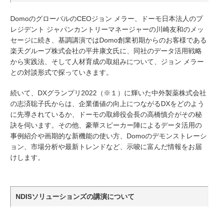
Domoのグローバルの
CEO
ジョン メラー、ドーモ日本法人のプ
レジデント ジャパンカントリーマネージャーの川崎友和のメッ
セージに続き、基調講演では
Domo
創業初期からのお客様である
楽天グループ株式会社の平井康文氏に、同社のデータ活用戦略
から実践法、そして人材育成の取組みについて、ジョン メラー
との対談形式で探っていきます。
続いて、
DX
グランプリ
2022
（
※
１）に輝いた中外製薬株式会社
の志済聡子氏からは、企業価値の向上につながる
DX
をどのよう
に先導されているか、ドーモの取締役会長の高橋慎介がその秘
訣を伺います。その他、豪華スピーカー陣によるデータ活用の
事例紹介や画期的な新機能の使い方、
Domo
のデモンストレーシ
ョン、市場分析や最新トレンドなど、示唆に富んだ情報をお届
けします。
NDIS
ソリューションズの講演について