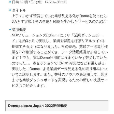
日時：
9
月
7
日（水）
12:20
～
12:50
タイトル
上手くいかず苦労していた業績見える化が
Domo
を使ったら
3
カ月で実現！その事例と経験を生かしたサービスのご紹介
講演概要
NDI
ソリューションズは
Domo
により「業績ダッシュボー
ド」を約
3
ヶ月で実現し、業績や課題をほぼリアルタイムに
把握できるようになりました。その結果、業績データ集計作
業を
75%
削減することができ、データ活用経営が加速してい
ます！でも、実は
Domo
利用前はうまくいかず苦労していた
のでした
...
。本セッションでは
NDIS
が失敗なども乗り越え
実現した、
Domo
による業績データ見える化の取り組みにつ
いてご説明します。また、弊社のノウハウを活用して、皆さ
までも業績ダッシュボードを実現するための新しい支援サー
ビスもご紹介します。
Domopalooza Japan 2022
開催概要