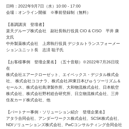
日時：
2022
年
9
月
7
日（水）
10:00 - 17:00
会場：オンライン開催 ※事前登録制（無料）
【基調講演 登壇者】
楽天グループ株式会社 副社長執行役員
CIO & CISO
平井 康
文氏
中外製薬株式会社 上席執行役員 デジタルトランスフォーメー
ションユニット長 志済 聡子氏
【お客様事例 登壇企業名】（五十音順）※
2022
年
7
月
26
日現
在
株式会社エアークローゼット、エイベックス・デジタル株式会
社、 株式会社ココナラ、株式会社
JR
東日本びゅうツーリズム＆
セールス、株式会社島津製作所、大和物流株式会社、日本航空
株式会社、株式会社野村総合研究所、日立物流株式会社、三井
住友カード株式会社、他
【パートナー事例・ソリューション紹介 登壇企業名】
アタラ合同会社、アンダーワークス株式会社、
SCSK
株式会社、
NDI
ソリューションズ株式会社、
PwC
コンサルティング合同会社