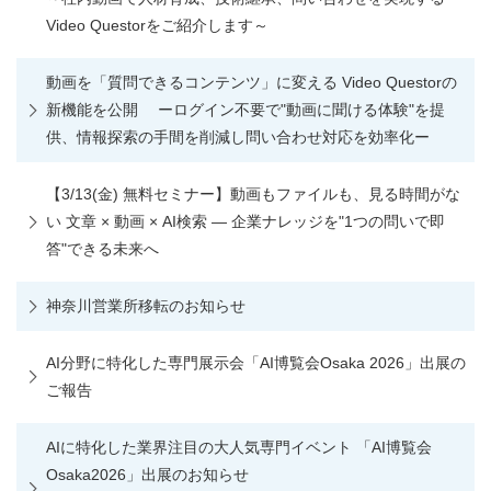
Video Questorをご紹介します～
動画を「質問できるコンテンツ」に変える Video Questorの
新機能を公開 ーログイン不要で"動画に聞ける体験"を提
供、情報探索の手間を削減し問い合わせ対応を効率化ー
【3/13(金) 無料セミナー】動画もファイルも、見る時間がな
い 文章 × 動画 × AI検索 ― 企業ナレッジを"1つの問いで即
答"できる未来へ
神奈川営業所移転のお知らせ
AI分野に特化した専門展示会「AI博覧会Osaka 2026」出展の
ご報告
AIに特化した業界注目の大人気専門イベント 「AI博覧会
Osaka2026」出展のお知らせ