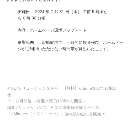
実施日：
2024
年
7
月
31
日（水） 午前
5
時頃か
ら
6
時
30
分頃
内容：ホームページ環境アップデート
影響範囲：
上記時間内で、一時的に数分程度、ホームペー
ジがご利用いただけない時間帯が発生いたします。
NDIソリューションズ主催 【無料】kintoneなんでも相談
会
７－８月開催 ～毎週水曜日16時から開催～
NDIソリューションズ、AI要約議事録支援サービス
「nMinutes（エヌミニッツ）」強化版の提供を開始