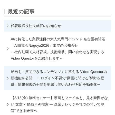
最近の記事
代表取締役社長就任のお知らせ
AIに特化した業界注目の大人気専門イベント 名古屋初開催
「AI博覧会Nagoya2026」出展のお知らせ
～社内動画で人材育成、技術継承、問い合わせを実現する
Video Questorをご紹介します～
動画を「質問できるコンテンツ」に変える Video Questorの
新機能を公開 ーログイン不要で"動画に聞ける体験"を提
供、情報探索の手間を削減し問い合わせ対応を効率化ー
【3/13(金) 無料セミナー】動画もファイルも、見る時間がな
い 文章 × 動画 × AI検索 ― 企業ナレッジを"1つの問いで即
答"できる未来へ