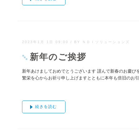
2023年1月 1日 09:00
/
BY ＮＤＩソリューションズ
新年のご挨拶
新年あけましておめでとうございます 謹んで新春のお慶び
繁栄を心からお祈り申し上げますとともに本年も倍旧のお
なお、弊社では
続きを読む