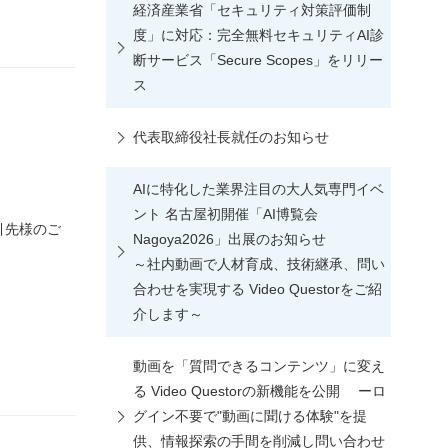
経済産業省「セキュリティ対策評価制
度」に対応：完全無料セキュリティAI診
断サービス「Secure Scopes」をリリー
ス
代表取締役社長就任のお知らせ
AIに特化した業界注目の大人気専門イベ
ント 名古屋初開催「AI博覧会
引先様のご
Nagoya2026」出展のお知らせ
～社内動画で人材育成、技術継承、問い
合わせを実現する Video Questorをご紹
介します～
動画を「質問できるコンテンツ」に変え
る Video Questorの新機能を公開 ーロ
グイン不要で"動画に聞ける体験"を提
供、情報探索の手間を削減し問い合わせ