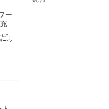
介します～
ワー
拡充
ービス」
援サービス
ート