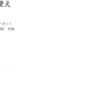
使え
トボット
港区、代表