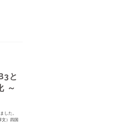
B3と
化 ～
しました。
淳文）四国