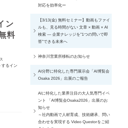
対応を効率化ー
【3/13(金) 無料セミナー】動画もファイ
イン
ルも、見る時間がない 文章 × 動画 × AI
無料
検索 ― 企業ナレッジを"1つの問いで即
答"できる未来へ
神奈川営業所移転のお知らせ
ス
トするイン
AI分野に特化した専門展示会「AI博覧会
Osaka 2026」出展のご報告
AIに特化した業界注目の大人気専門イベ
ント 「AI博覧会Osaka2026」出展のお
知らせ
～社内動画で人材育成、技術継承、問い
合わせを実現する Video Questorをご紹