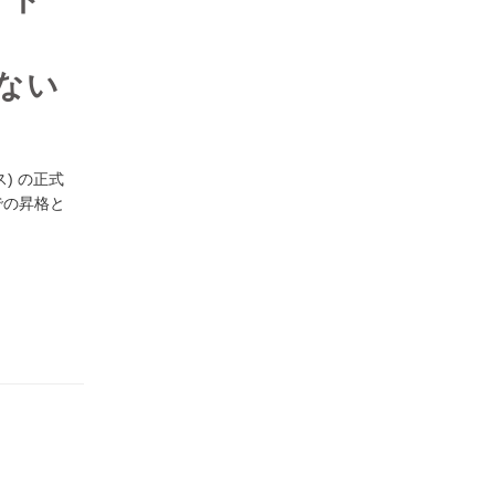
ない
) の正式
での昇格と