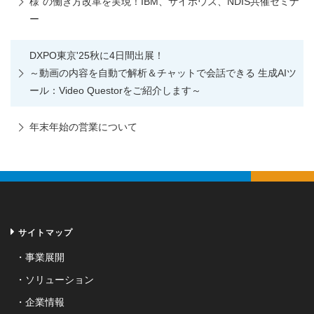
様"の働き方改革を実現！IBM、サイボウズ、NDIS共催セミナ
ー
DXPO東京'25秋に4日間出展！
～動画の内容を自動で解析＆チャットで会話できる 生成AIツ
ール：Video Questorをご紹介します～
年末年始の営業について
サイトマップ
事業展開
ソリューション
企業情報