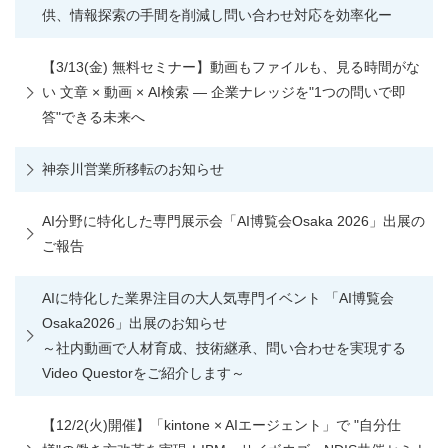
供、情報探索の手間を削減し問い合わせ対応を効率化ー
【3/13(金) 無料セミナー】動画もファイルも、見る時間がな
い 文章 × 動画 × AI検索 ― 企業ナレッジを"1つの問いで即
答"できる未来へ
神奈川営業所移転のお知らせ
AI分野に特化した専門展示会「AI博覧会Osaka 2026」出展の
ご報告
AIに特化した業界注目の大人気専門イベント 「AI博覧会
Osaka2026」出展のお知らせ
～社内動画で人材育成、技術継承、問い合わせを実現する
Video Questorをご紹介します～
【12/2(火)開催】「kintone × AIエージェント」で "自分仕