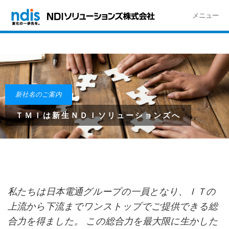
メニュー
新社名のご案内
ＴＭＩは新生ＮＤＩソリューションズへ
私たちは日本電通グループの一員となり、ＩＴの
上流から下流までワンストップでご提供できる総
合力を得ました。 この総合力を最大限に生かした